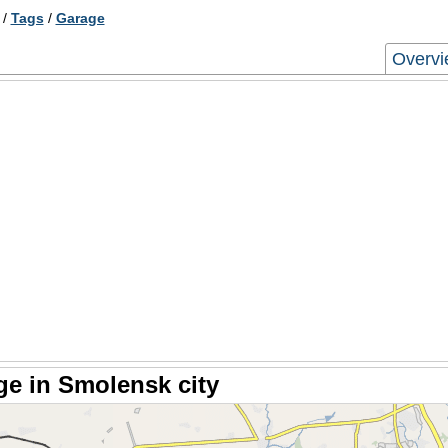
/
Tags
/
Garage
Overv
ge in Smolensk city