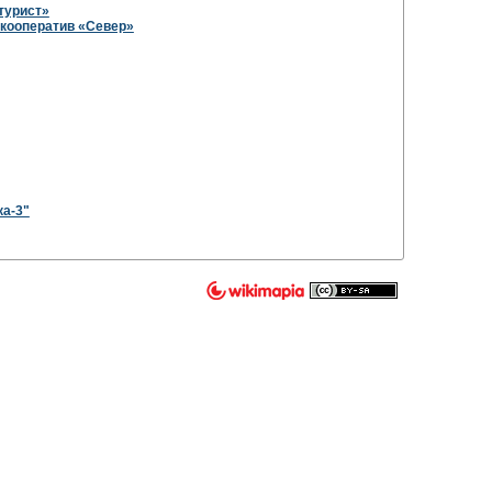
турист»
кооператив «Север»
ка-3"