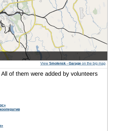
View
Smolensk - Garage
on the big map
.
 All of them were added by volunteers
ос»
кооператив
к»