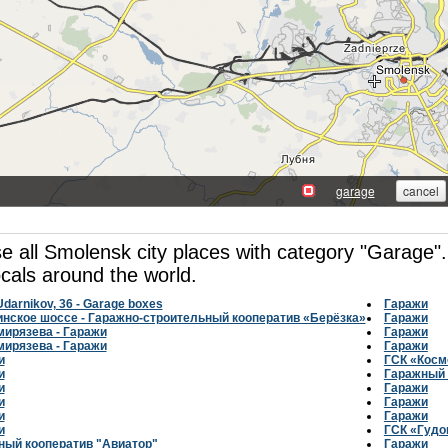
e all Smolensk city places with category "Garage".
ocals around the world.
 Udarnikov, 36 - Garage boxes
Гаражи
инское шоссе - Гаражно-строительный кооператив «Берёзка»
Гаражи
мирязева - Гаражи
Гаражи
мирязева - Гаражи
Гаражи
и
ГСК «Косм
и
Гаражный 
и
Гаражи
и
Гаражи
и
Гаражи
и
ГСК «Гудо
ный кооператив "Авиатор"
Гаражи