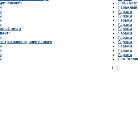
Брилёвский»
ГСК «Авто
и
Гаражный 
и
Гаражи
и
Гаражи
и
Гаражи
и
Гаражи
мный гараж
Гаражи
вант"
Гаражи
и
Гаражи
истративное здание и гараж
Гаражи
и
Гаражи
и
Гаражи
и
Гаражи
и
ГСК "Клов
1
2