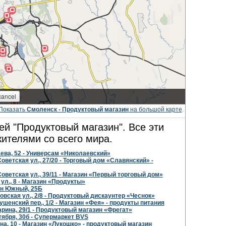
Показать
Смоленск - Продуктовый магазин
на большой карте
.
ей "Продуктовый магазин". Все эти
ителями со всего мира.
аева, 52 - Универсам «Николаевский»
ветская ул., 27/20 - Торговый дом «Славянский» -
оветская ул., 39/11 - Магазин «Первый торговый дом»
ул., 8 - Магазин «Продукты»
н Южный, 25Б
вская ул., 2/8 - Продуктовый дискаунтер «Чеснок»
шенский пер., 1/2 - Магазин «Фея» - продукты питания
арина, 29/1 - Продуктовый магазин «Фрегат»
тября, 30б - Супермаркет BVS
на, 10 - Магазин «Лукошко» - продуктовый магазин