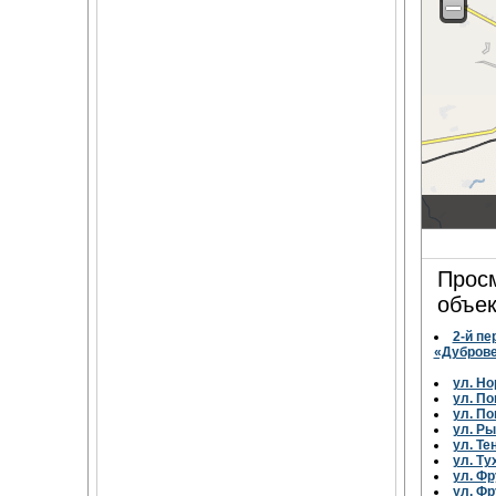
Просм
объек
2-й пе
«Дубров
ул. Но
ул. По
ул. По
ул. Ры
ул. Те
ул. Ту
ул. Фр
ул. Фр