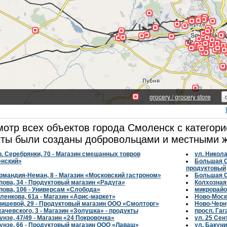
отр всех объектов города Смоленск с категори
ты были созданы добровольцами и местными ж
р. Серебрянки, 70 - Магазин смешанных товров
ул. Никол
енский»
Большая Со
продуктовый
рмандия-Неман, 8 - Магазин «Московский гастроном»
Большая С
пова, 34 - Продуктовый магазин «Радуга»
Колхозная 
пова, 106 - Универсам «Слобода»
микрорайо
ленкова, 61а - Магазин «Арис-маркет»
Ново-Моско
нишевой, 29 - Продуктовый магазин ООО «Смолторг»
Ново-Черну
хачевского, 3 - Магазин «Золушка» - продукты
просп. Гаг
унзе, 47/49 - Магазин «24 Покровочка»
ул. 25 Сен
унзе, 66 - Продуктовый магазин ООО «Лаваш»
ул. Бакуни