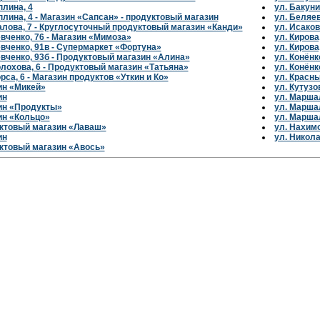
плина, 4
ул. Бакуни
плина, 4 - Магазин «Сапсан» - продуктовый магазин
ул. Беляе
алова, 7 - Круглосуточный продуктовый магазин «Канди»
ул. Исаков
вченко, 76 - Магазин «Мимоза»
ул. Кирова
вченко, 91в - Супермаркет «Фортуна»
ул. Кирова
вченко, 93б - Продуктовый магазин «Алина»
ул. Конёнк
лохова, 6 - Продуктовый магазин «Татьяна»
ул. Конёнк
рса, 6 - Магазин продуктов «Уткин и Ко»
ул. Красн
ин «Микей»
ул. Кутузо
ин
ул. Марша
ин «Продукты»
ул. Марша
ин «Кольцо»
ул. Марша
ктовый магазин «Лаваш»
ул. Нахим
ин
ул. Никола
ктовый магазин «Авось»