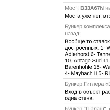
Мост
,
B33A67N
н
Моста уже нет, в
Бункер комплекса
назад:
Вообще то ставок 
достроенных. 1- W
Adlerhorst 6- Tann
10- Antage Sud 11-
Barenhohle 15- Wa
4- Maybach II 5- R
Бункер Гитлера 
Вход в объект ра
одна стена.
Бункер "Шалаш"
,