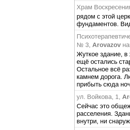
Храм Воскресени
рядом с этой церк
фундаментов. Ви
Психотерапевтиче
№ 3
,
Arovazov
на
Жуткое здание, в
ещё остались стар
Остальное всё ра
камнем дорога. 
прибыть сюда но
ул. Войкова, 1
,
Ar
Сейчас это общеж
расселения. Здан
внутри, ни снару