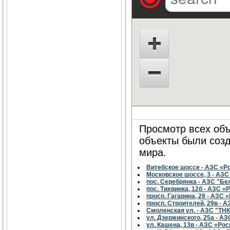
Просмотр всех объ
объекты были соз
мира.
Витебское шоссе - АЗС «Р
Московское шоссе, 3 - АЗ
пос. Серебрянка - АЗС "Б
пос. Тихвинка, 12б - АЗС 
просп. Гагарина, 28 - АЗС
просп. Строителей, 29в - 
Смоленская ул. - АЗС "ТНК
ул. Дзержинского, 25а - А
ул. Кашена, 13в - АЗС «Ро