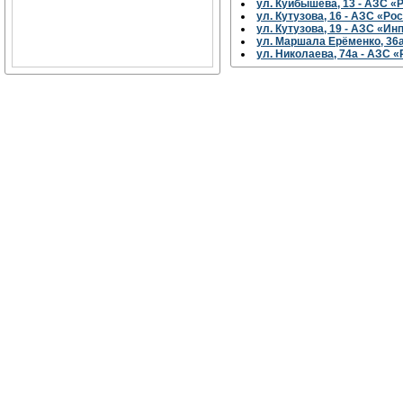
ул. Куйбышева, 13 - АЗС 
ул. Кутузова, 16 - АЗС «Р
ул. Кутузова, 19 - АЗС «И
ул. Маршала Ерёменко, 36а 
ул. Николаева, 74а - АЗС 