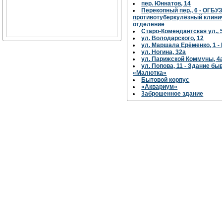
пер. Юннатов, 14
Перекопный пер., 6 - ОГБ
противотуберкулёзный клини
отделение
Старо-Комендантская ул., 
ул. Володарского, 12
ул. Маршала Ерёменко, 1 -
ул. Ногина, 32а
ул. Парижской Коммуны, 4
ул. Попова, 11 - Здание б
«Малютка»
Бытовой корпус
«Аквариум»
3аброшенное здание